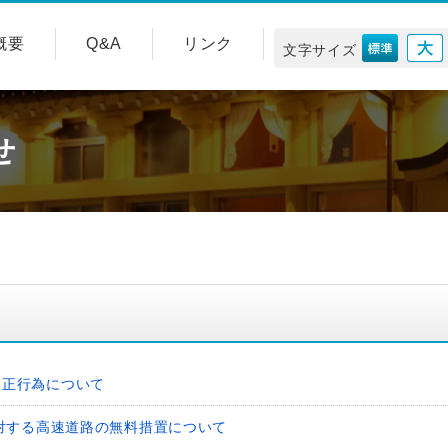
概要
Q&A
リンク
文字サイズ
せ
不正行為について
対する高速道路の無料措置について