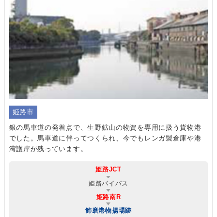
姫路市
銀の馬車道の発着点で、生野鉱山の物資を専用に扱う貨物港
でした。馬車道に伴ってつくられ、今でもレンガ製倉庫や港
湾護岸が残っています。
姫路JCT
姫路バイパス
姫路南R
飾磨港物揚場跡