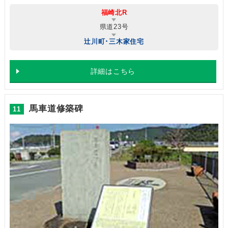
福崎北R
県道23号
辻川町･三木家住宅
詳細はこちら
馬車道修築碑
11