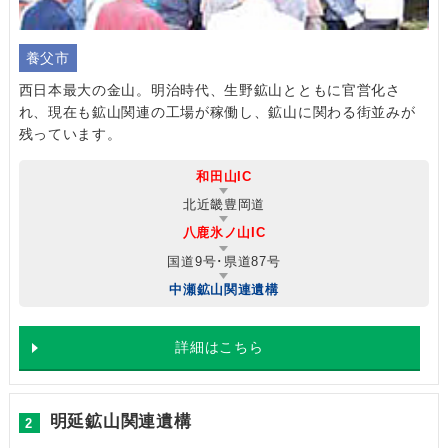
養父市
西日本最大の金山。明治時代、生野鉱山とともに官営化さ
れ、現在も鉱山関連の工場が稼働し、鉱山に関わる街並みが
残っています。
和田山IC
北近畿豊岡道
八鹿氷ノ山IC
国道9号･県道87号
中瀬鉱山関連遺構
詳細はこちら
明延鉱山関連遺構
2