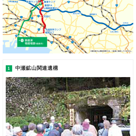
中瀬鉱山関連遺構
1