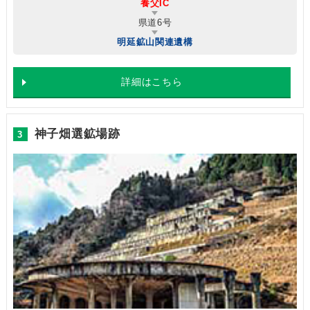
養父IC
県道6号
明延鉱山関連遺構
詳細はこちら
神子畑選鉱場跡
3