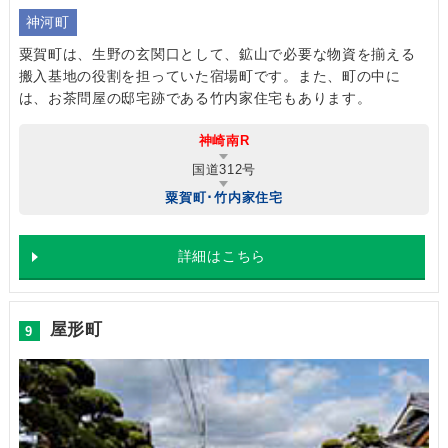
神河町
粟賀町は、生野の玄関口として、鉱山で必要な物資を揃える
搬入基地の役割を担っていた宿場町です。また、町の中に
は、お茶問屋の邸宅跡である竹内家住宅もあります。
神崎南R
国道312号
粟賀町･竹内家住宅
詳細はこちら
屋形町
9