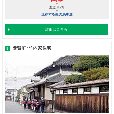
神崎南R
国道312号
現存する銀の馬車道
詳細はこちら
粟賀町･竹内家住宅
8