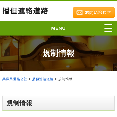
MENU
規制情報
兵庫県道路公社
>
播但連絡道路
>
規制情報
規制情報