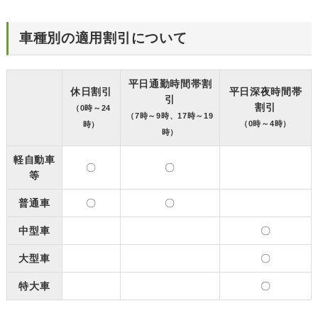
車種別の適用割引について
平日通勤時間帯割
休日割引
平日深夜時間帯
引
割引
（0時～24
（7時～9時、17時～19
（0時～4時）
時）
時）
軽自動車
〇
〇
等
普通車
〇
〇
中型車
〇
大型車
〇
特大車
〇