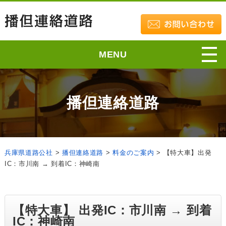
MENU
播但連絡道路
兵庫県道路公社
>
播但連絡道路
>
料金のご案内
>
【特大車】出発
IC：市川南 → 到着IC：神崎南
【特大車】 出発IC：市川南 → 到着
IC：神崎南