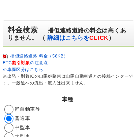
料金検索
播但連絡道路の料金は高くあ
りません。 （
詳細はこちらを
CLICK
）
播但連絡道路 料金（58KB）
ETC
割引対象
の注意点
※車両区分はこちら
※出発・到着ICの山陽姫路東は山陽自動車道との接続インターで
す。一般道への流出・流入は出来ません。
車種
軽自動車等
普通車
中型車
大型車