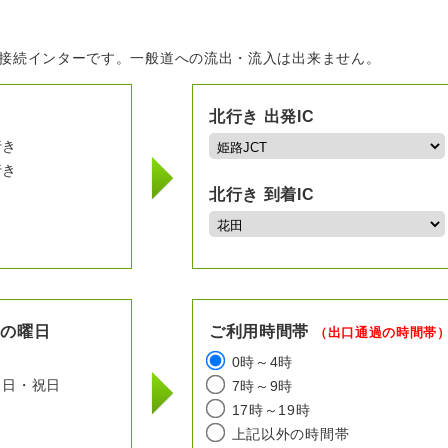
の接続インターです。一般道への流出・流入は出来ません。
北行き 出発IC
行き
行き
北行き 到着IC
用の曜日
ご利用時間帯
（出口通過の時間帯
日
0時～4時
日・祝日
7時～9時
17時～19時
上記以外の時間帯