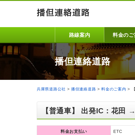
路線案内
料金のご
播但連絡道路
兵庫県道路公社
>
播但連絡道路
>
料金のご案内
>
【普通車】 出発IC：花田 →
料金お支払い
ETC