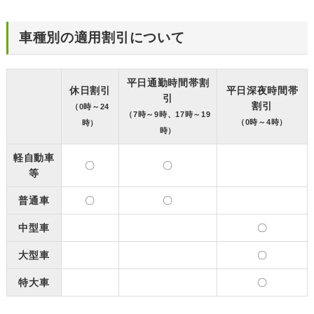
車種別の適用割引について
平日通勤時間帯割
休日割引
平日深夜時間帯
引
割引
（0時～24
（7時～9時、17時～19
（0時～4時）
時）
時）
軽自動車
〇
〇
等
普通車
〇
〇
中型車
〇
大型車
〇
特大車
〇