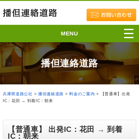
MENU
播但連絡道路
兵庫県道路公社
>
播但連絡道路
>
料金のご案内
>
【普通車】出発
IC：花田 → 到着IC：朝来
【普通車】 出発IC：花田 → 到着
IC：朝来