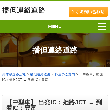
MENU
播但連絡道路
兵庫県道路公社
>
播但連絡道路
>
料金のご案内
>
【中型車】出発
IC：姫路JCT → 到着IC：豊富
【中型車】 出発IC：姫路JCT → 到
着IC：豊富