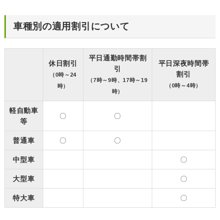
車種別の適用割引について
平日通勤時間帯割
休日割引
平日深夜時間帯
引
割引
（0時～24
（7時～9時、17時～19
（0時～4時）
時）
時）
軽自動車
〇
〇
等
普通車
〇
〇
中型車
〇
大型車
〇
特大車
〇