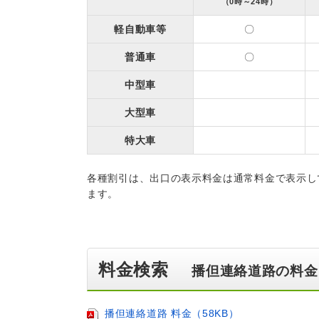
（0時～24時）
軽自動車等
〇
普通車
〇
中型車
大型車
特大車
各種割引は、出口の表示料金は通常料金で表示し
ます。
料金検索
播但連絡道路の料金
播但連絡道路 料金（58KB）