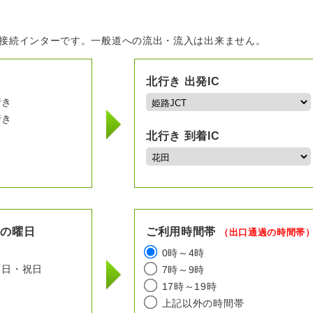
の接続インターです。一般道への流出・流入は出来ません。
北行き 出発IC
行き
行き
北行き 到着IC
用の曜日
ご利用時間帯
（出口通過の時間帯
日
0時～4時
日・祝日
7時～9時
17時～19時
上記以外の時間帯