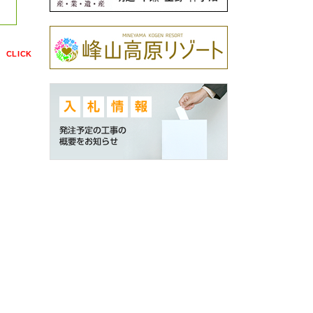
点
CLICK