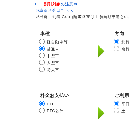
ETC
割引対象
の注意点
※車両区分はこちら
※出発・到着ICの山陽姫路東は山陽自動車道と
車種
方向
軽自動車等
北
普通車
南
中型車
大型車
特大車
料金お支払い
ご利
ETC
平
ETC以外
土・