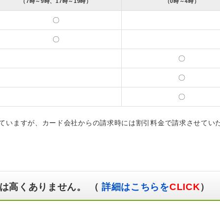
（7時～9時、17時～19時）
（0時～4時）
〇
〇
〇
〇
〇
ていますが、カード会社からの請求時には割引料金で請求させてい
は高くありません。 （
詳細はこちらを
CLICK
）