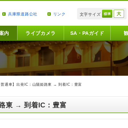
兵庫県道路公社
リンク
文字サイズ
案内
ライブカメラ
SA・PAガイド
【普通車】出発IC：山陽姫路東 → 到着IC：豊富
路東 → 到着IC：豊富