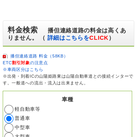
料金検索
播但連絡道路の料金は高くあ
りません。 （
詳細はこちらを
CLICK
）
播但連絡道路 料金（58KB）
ETC
割引対象
の注意点
※車両区分はこちら
※出発・到着ICの山陽姫路東は山陽自動車道との接続インターで
す。一般道への流出・流入は出来ません。
車種
軽自動車等
普通車
中型車
大型車