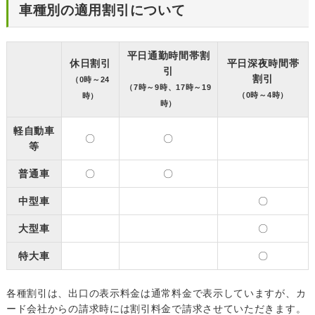
車種別の適用割引について
平日通勤時間帯割
休日割引
平日深夜時間帯
引
割引
（0時～24
（7時～9時、17時～19
（0時～4時）
時）
時）
軽自動車
〇
〇
等
普通車
〇
〇
中型車
〇
大型車
〇
特大車
〇
各種割引は、出口の表示料金は通常料金で表示していますが、カ
ード会社からの請求時には割引料金で請求させていただきます。