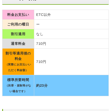
料金お支払い
ETC以外
ご利用の曜日
ー
割引適用
なし
通常料金
710円
割引等適用後の
料金
710円
（実際にお支払いい
ただく料金額）
標準所要時間
約23分
（渋滞・規制等がな
い場合です）