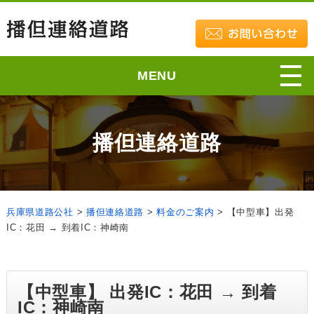
MENU
播但連絡道路
兵庫県道路公社
>
播但連絡道路
>
料金のご案内
>
【中型車】出発
IC：花田 → 到着IC：神崎南
【中型車】 出発IC：花田 → 到着
IC：神崎南