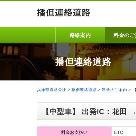
路線案内
料金のご
播但連絡道路
兵庫県道路公社
>
播但連絡道路
>
料金のご案内
>
【中型車】 出発IC：花田 →
料金お支払い
ETC