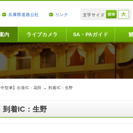
兵庫県道路公社
リンク
文字サイズ
案内
ライブカメラ
SA・PAガイド
【中型車】出発IC：花田 → 到着IC：生野
 到着IC：生野