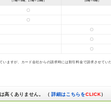
（7時～9時、17時～19時）
（0時～4時）
〇
〇
〇
〇
〇
ていますが、カード会社からの請求時には割引料金で請求させてい
は高くありません。 （
詳細はこちらを
CLICK
）