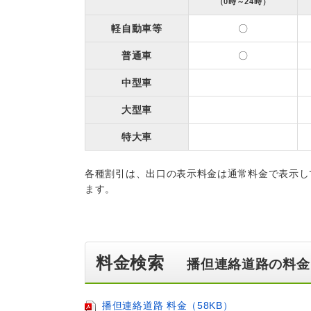
（0時～24時）
軽自動車等
〇
普通車
〇
中型車
大型車
特大車
各種割引は、出口の表示料金は通常料金で表示し
ます。
料金検索
播但連絡道路の料金
播但連絡道路 料金（58KB）