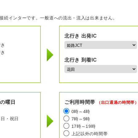
の接続インターです。一般道への流出・流入は出来ません。
北行き 出発IC
行き
行き
北行き 到着IC
用の曜日
ご利用時間帯
（出口通過の時間帯
日
0時～4時
日・祝日
7時～9時
17時～19時
上記以外の時間帯