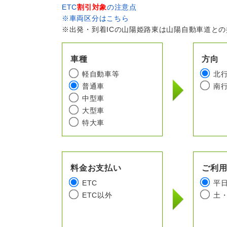
ETC
割引対象
の注意点
※車両区分はこちら
※出発・到着ICの山陽姫路東は山陽自動車道と
車種
方向
軽自動車等
北
普通車
南
中型車
大型車
特大車
料金お支払い
ご利
ETC
平
ETC以外
土・