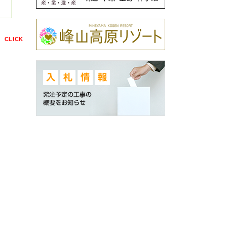
点
CLICK