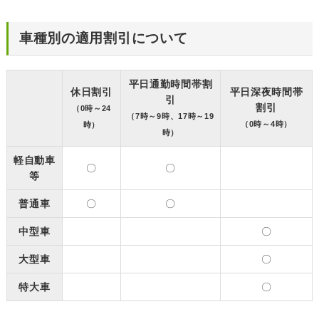
車種別の適用割引について
平日通勤時間帯割
休日割引
平日深夜時間帯
引
割引
（0時～24
（7時～9時、17時～19
（0時～4時）
時）
時）
軽自動車
〇
〇
等
普通車
〇
〇
中型車
〇
大型車
〇
特大車
〇