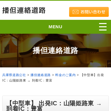
MENU
播但連絡道路
兵庫県道路公社
>
播但連絡道路
>
料金のご案内
>
【中型車】出発
IC：山陽姫路東 → 到着IC：豊富
【中型車】 出発IC：山陽姫路東 →
到着IC：豊富