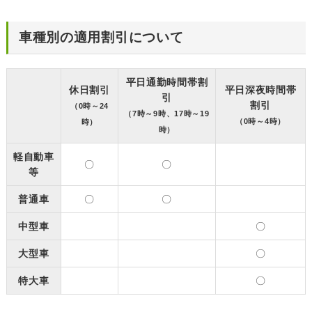
車種別の適用割引について
平日通勤時間帯割
休日割引
平日深夜時間帯
引
割引
（0時～24
（7時～9時、17時～19
（0時～4時）
時）
時）
軽自動車
〇
〇
等
普通車
〇
〇
中型車
〇
大型車
〇
特大車
〇