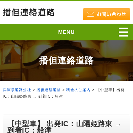
MENU
播但連絡道路
兵庫県道路公社
>
播但連絡道路
>
料金のご案内
>
【中型車】出発
IC：山陽姫路東 → 到着IC：船津
【中型車】 出発IC：山陽姫路東 →
到着IC：船津