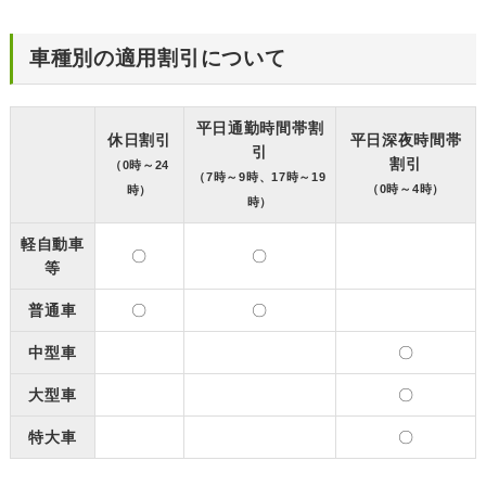
車種別の適用割引について
平日通勤時間帯割
休日割引
平日深夜時間帯
引
割引
（0時～24
（7時～9時、17時～19
（0時～4時）
時）
時）
軽自動車
〇
〇
等
普通車
〇
〇
中型車
〇
大型車
〇
特大車
〇