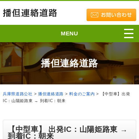
MENU
播但連絡道路
兵庫県道路公社
>
播但連絡道路
>
料金のご案内
>
【中型車】出発
IC：山陽姫路東 → 到着IC：朝来
【中型車】 出発IC：山陽姫路東 →
到着IC：朝来