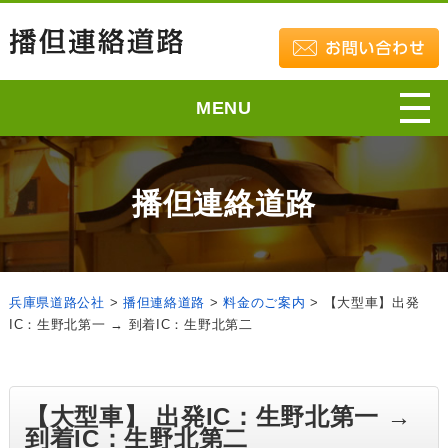
MENU
播但連絡道路
兵庫県道路公社
>
播但連絡道路
>
料金のご案内
>
【大型車】出発
IC：生野北第一 → 到着IC：生野北第二
【大型車】 出発IC：生野北第一 →
到着IC：生野北第二