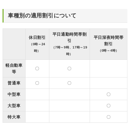
車種別の適用割引について
平日通勤時間帯割
休日割引
平日深夜時間帯
引
割引
（0時～24
（7時～9時、17時～19
（0時～4時）
時）
時）
軽自動車
〇
〇
等
普通車
〇
〇
中型車
〇
大型車
〇
特大車
〇