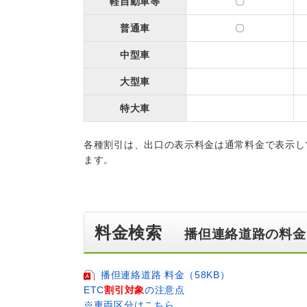
軽自動車等
〇
普通車
〇
中型車
大型車
特大車
各種割引は、出口の表示料金は通常料金で表示し
ます。
料金検索
播但連絡道路の料金
播但連絡道路 料金（58KB）
ETC
割引対象
の注意点
※車両区分はこちら