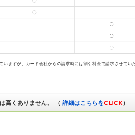
〇
〇
〇
〇
〇
ていますが、カード会社からの請求時には割引料金で請求させてい
は高くありません。 （
詳細はこちらを
CLICK
）