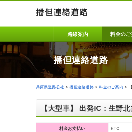
路線案内
料金のご
播但連絡道路
兵庫県道路公社
>
播但連絡道路
>
料金のご案内
>
【大型車】 出発IC：生野北
料金お支払い
ETC