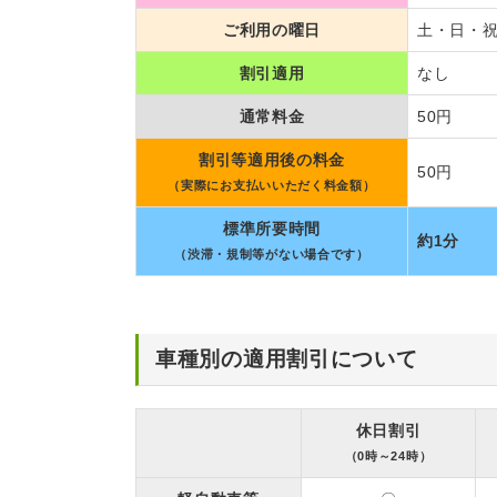
ご利用の曜日
土・日・
割引適用
なし
通常料金
50円
割引等適用後の料金
50円
（実際にお支払いいただく料金額）
標準所要時間
約1分
（渋滞・規制等がない場合です）
車種別の適用割引について
休日割引
（0時～24時）