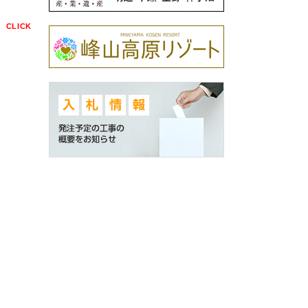
点
CLICK