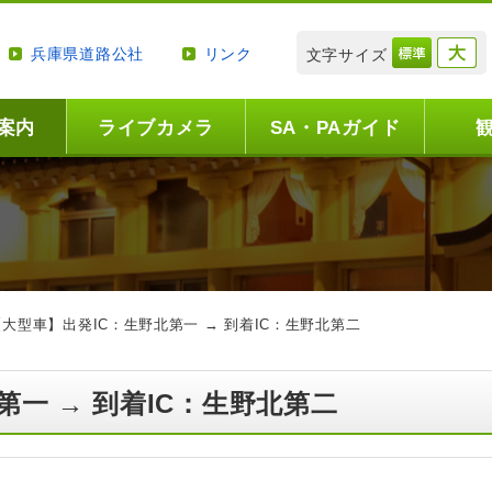
兵庫県道路公社
リンク
文字サイズ
案内
ライブカメラ
SA・PAガイド
【大型車】出発IC：生野北第一 → 到着IC：生野北第二
第一 → 到着IC：生野北第二