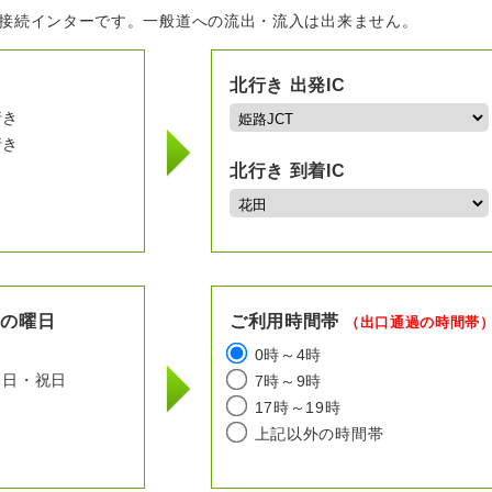
の接続インターです。一般道への流出・流入は出来ません。
北行き 出発IC
行き
行き
北行き 到着IC
用の曜日
ご利用時間帯
（出口通過の時間帯
日
0時～4時
日・祝日
7時～9時
17時～19時
上記以外の時間帯