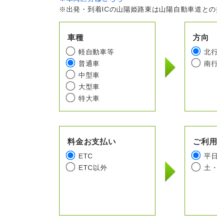
※出発・到着ICの山陽姫路東は山陽自動車道と
車種
方向
軽自動車等
北
普通車
南
中型車
大型車
特大車
料金お支払い
ご利
ETC
平
ETC以外
土・