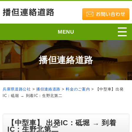
MENU
播但連絡道路
兵庫県道路公社
>
播但連絡道路
>
料金のご案内
>
【中型車】出発
IC：砥堀 → 到着IC：生野北第二
【中型車】 出発IC：砥堀 → 到着
IC：生野北第二