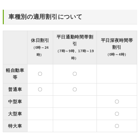
車種別の適用割引について
平日通勤時間帯割
休日割引
平日深夜時間帯
引
割引
（0時～24
（7時～9時、17時～19
（0時～4時）
時）
時）
軽自動車
〇
〇
等
普通車
〇
〇
中型車
〇
大型車
〇
特大車
〇