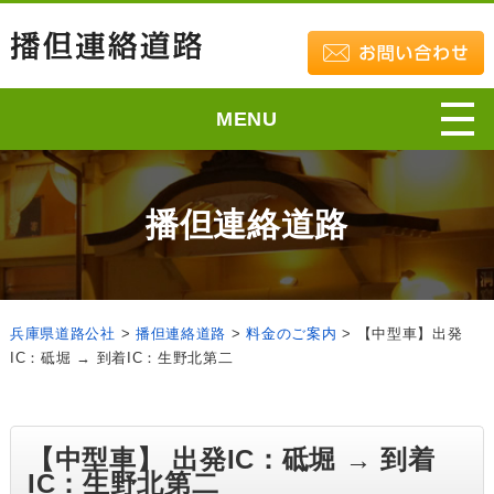
MENU
播但連絡道路
兵庫県道路公社
>
播但連絡道路
>
料金のご案内
>
【中型車】出発
IC：砥堀 → 到着IC：生野北第二
【中型車】 出発IC：砥堀 → 到着
IC：生野北第二