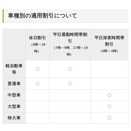
車種別の適用割引について
平日通勤時間帯割
休日割引
平日深夜時間帯
引
割引
（0時～24
（7時～9時、17時～19
（0時～4時）
時）
時）
軽自動車
〇
〇
等
普通車
〇
〇
中型車
〇
大型車
〇
特大車
〇