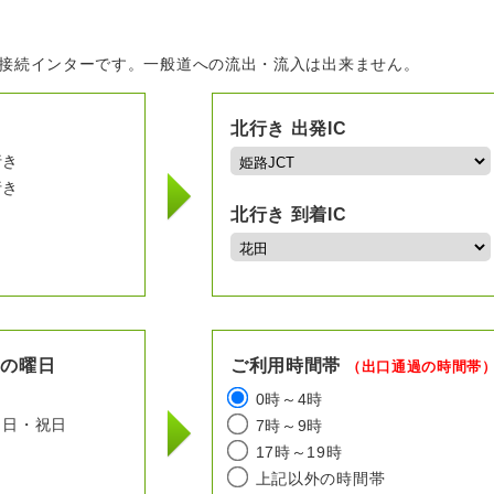
の接続インターです。一般道への流出・流入は出来ません。
北行き 出発IC
行き
行き
北行き 到着IC
用の曜日
ご利用時間帯
（出口通過の時間帯
日
0時～4時
日・祝日
7時～9時
17時～19時
上記以外の時間帯