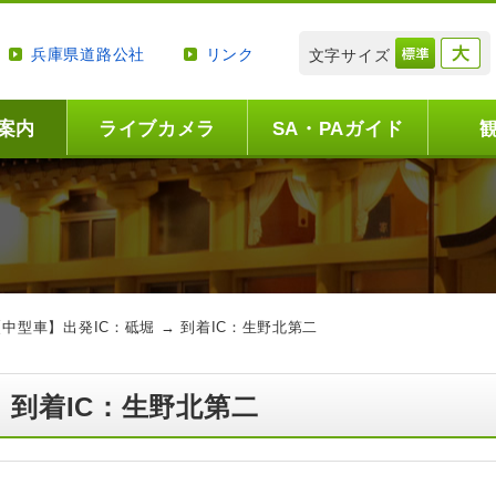
兵庫県道路公社
リンク
文字サイズ
案内
ライブカメラ
SA・PAガイド
【中型車】出発IC：砥堀 → 到着IC：生野北第二
→ 到着IC：生野北第二