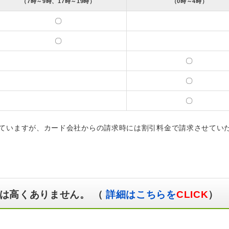
（7時～9時、17時～19時）
（0時～4時）
〇
〇
〇
〇
〇
ていますが、カード会社からの請求時には割引料金で請求させてい
は高くありません。 （
詳細はこちらを
CLICK
）