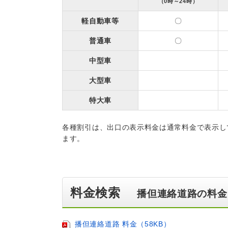
（0時～24時）
軽自動車等
〇
普通車
〇
中型車
大型車
特大車
各種割引は、出口の表示料金は通常料金で表示し
ます。
料金検索
播但連絡道路の料金
播但連絡道路 料金（58KB）