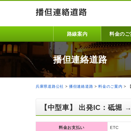
路線案内
料金のご
播但連絡道路
兵庫県道路公社
>
播但連絡道路
>
料金のご案内
>
【中型車】 出発IC：砥堀 
料金お支払い
ETC