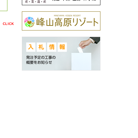
点
CLICK