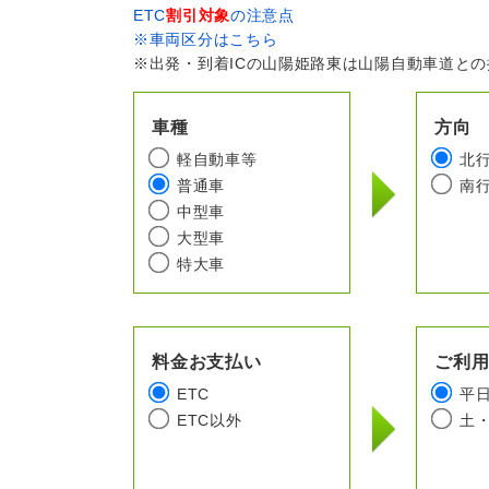
ETC
割引対象
の注意点
※車両区分はこちら
※出発・到着ICの山陽姫路東は山陽自動車道と
車種
方向
軽自動車等
北
普通車
南
中型車
大型車
特大車
料金お支払い
ご利
ETC
平
ETC以外
土・