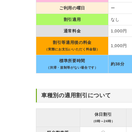
ご利用の曜日
ー
割引適用
なし
通常料金
1,000円
割引等適用後の料金
1,000円
（実際にお支払いいただく料金額）
標準所要時間
約38分
（渋滞・規制等がない場合です）
車種別の適用割引について
休日割引
（0時～24時）