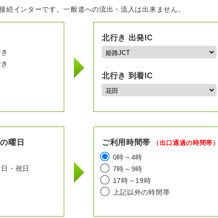
の接続インターです。一般道への流出・流入は出来ません。
北行き 出発IC
行き
行き
北行き 到着IC
用の曜日
ご利用時間帯
（出口通過の時間帯
日
0時～4時
日・祝日
7時～9時
17時～19時
上記以外の時間帯