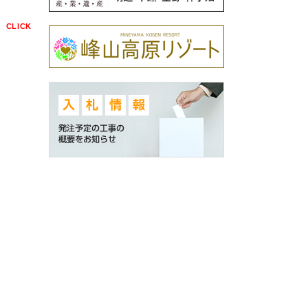
点
CLICK