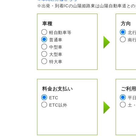
※出発・到着ICの山陽姫路東は山陽自動車道と
車種
方向
軽自動車等
北
普通車
南
中型車
大型車
特大車
料金お支払い
ご利
ETC
平
ETC以外
土・