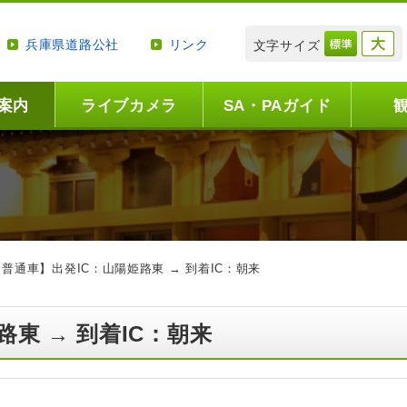
兵庫県道路公社
リンク
文字サイズ
案内
ライブカメラ
SA・PAガイド
【普通車】出発IC：山陽姫路東 → 到着IC：朝来
路東 → 到着IC：朝来