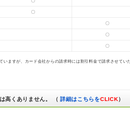
〇
〇
〇
〇
〇
ていますが、カード会社からの請求時には割引料金で請求させてい
は高くありません。 （
詳細はこちらを
CLICK
）