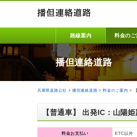
路線案内
料金のご
播但連絡道路
兵庫県道路公社
>
播但連絡道路
>
料金のご案内
>
【普通車】 出発IC：山陽姫
料金お支払い
ETC以外