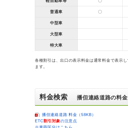
軽自動車等
〇
普通車
〇
中型車
大型車
特大車
各種割引は、出口の表示料金は通常料金で表示し
ます。
料金検索
播但連絡道路の料金
播但連絡道路 料金（58KB）
ETC
割引対象
の注意点
※車両区分はこちら