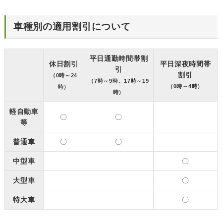
車種別の適用割引について
平日通勤時間帯割
休日割引
平日深夜時間帯
引
割引
（0時～24
（7時～9時、17時～19
（0時～4時）
時）
時）
軽自動車
〇
〇
等
普通車
〇
〇
中型車
〇
大型車
〇
特大車
〇