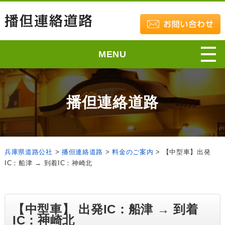
MENU
播但連絡道路
兵庫県道路公社
>
播但連絡道路
>
料金のご案内
>
【中型車】出発
IC：船津 → 到着IC：神崎北
【中型車】 出発IC：船津 → 到着
IC：神崎北