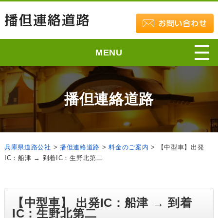
MENU
播但連絡道路
兵庫県道路公社
>
播但連絡道路
>
料金のご案内
>
【中型車】出発
IC：船津 → 到着IC：生野北第二
【中型車】 出発IC：船津 → 到着
IC：生野北第二