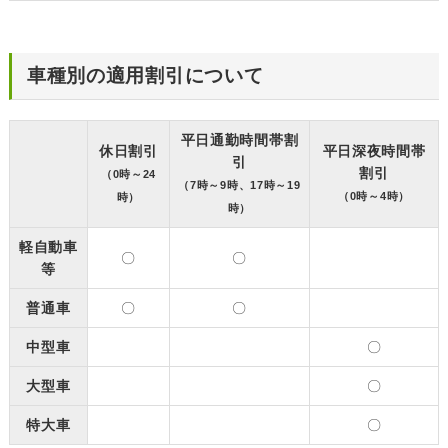
車種別の適用割引について
平日通勤時間帯割
休日割引
平日深夜時間帯
引
割引
（0時～24
（7時～9時、17時～19
（0時～4時）
時）
時）
軽自動車
〇
〇
等
普通車
〇
〇
中型車
〇
大型車
〇
特大車
〇