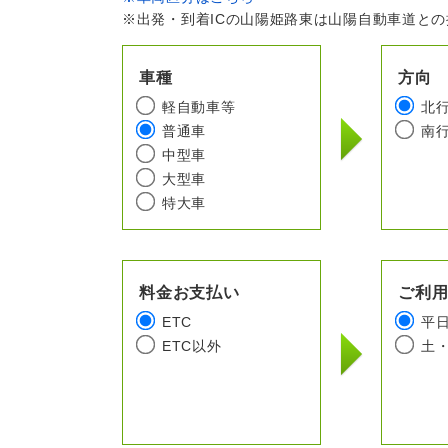
※出発・到着ICの山陽姫路東は山陽自動車道と
車種
方向
軽自動車等
北
普通車
南
中型車
大型車
特大車
料金お支払い
ご利
ETC
平
ETC以外
土・