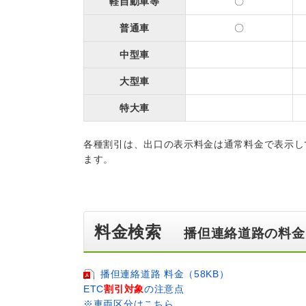
軽自動車等
〇
普通車
〇
中型車
大型車
特大車
各種割引は、出口の表示料金は通常料金で表示し
ます。
料金検索
播但連絡道路の料金
播但連絡道路 料金（58KB）
ETC
割引対象
の注意点
※車両区分はこちら