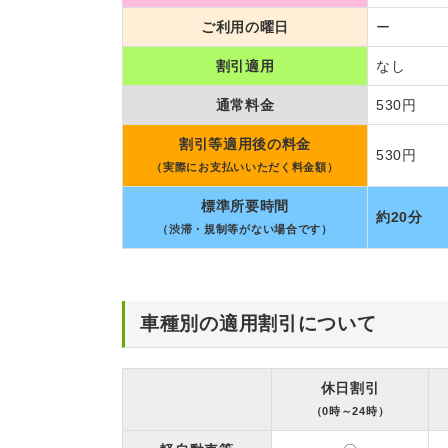
ご利用の曜日
ー
割引適用
なし
通常料金
530円
割引等適用後の料金
530円
（実際にお支払いいただく料金額）
標準所要時間
約20分
（渋滞・規制等がない場合です）
車種別の適用割引について
休日割引
（0時～24時）