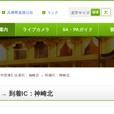
兵庫県道路公社
リンク
文字サイズ
案内
ライブカメラ
SA・PAガイド
【中型車】出発IC：福崎北 → 到着IC：神崎北
 → 到着IC：神崎北