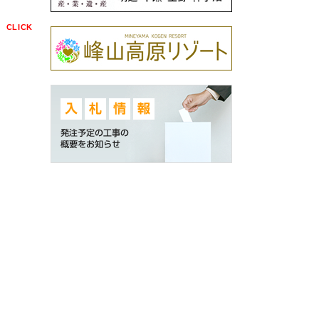
点
CLICK