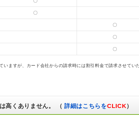
〇
〇
〇
〇
〇
ていますが、カード会社からの請求時には割引料金で請求させてい
は高くありません。 （
詳細はこちらを
CLICK
）