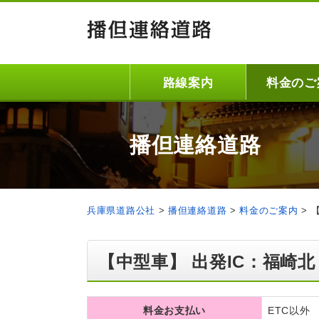
路線案内
料金のご
播但連絡道路
兵庫県道路公社
>
播但連絡道路
>
料金のご案内
>
【中型車】 出発IC：福崎北
料金お支払い
ETC以外