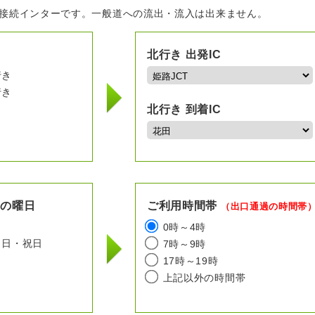
の接続インターです。一般道への流出・流入は出来ません。
北行き 出発IC
行き
行き
北行き 到着IC
用の曜日
ご利用時間帯
（出口通過の時間帯
日
0時～4時
日・祝日
7時～9時
17時～19時
上記以外の時間帯