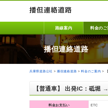
路線案内
料金のご
播但連絡道路
兵庫県道路公社
>
播但連絡道路
>
料金のご案内
>
【普通車】 出発IC：砥堀 →
料金お支払い
ETC