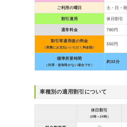
ご利用の曜日
土・日・
割引適用
休日割引 
通常料金
780円
割引等適用後の料金
550円
（実際にお支払いいただく料金額）
標準所要時間
約32分
（渋滞・規制等がない場合です）
車種別の適用割引について
休日割引
（0時～24時）