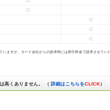
〇
〇
〇
〇
〇
ていますが、カード会社からの請求時には割引料金で請求させてい
は高くありません。 （
詳細はこちらを
CLICK
）