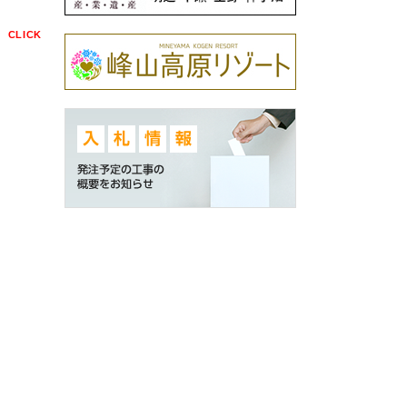
点
CLICK