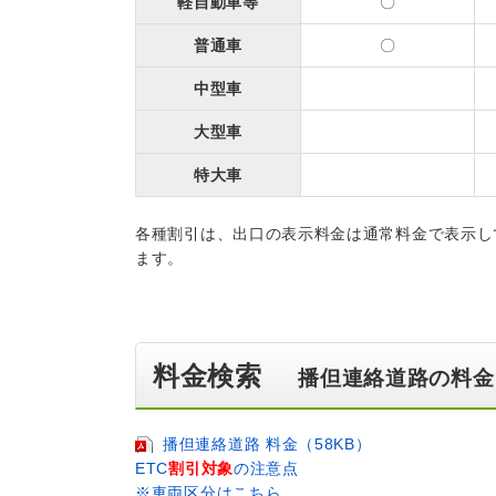
軽自動車等
〇
普通車
〇
中型車
大型車
特大車
各種割引は、出口の表示料金は通常料金で表示し
ます。
料金検索
播但連絡道路の料金
播但連絡道路 料金（58KB）
ETC
割引対象
の注意点
※車両区分はこちら