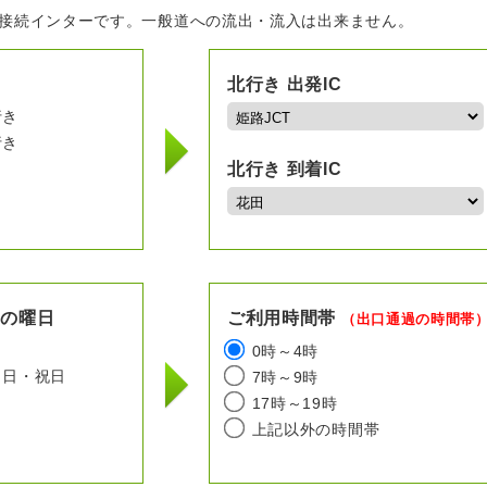
の接続インターです。一般道への流出・流入は出来ません。
北行き 出発IC
行き
行き
北行き 到着IC
用の曜日
ご利用時間帯
（出口通過の時間帯
日
0時～4時
日・祝日
7時～9時
17時～19時
上記以外の時間帯