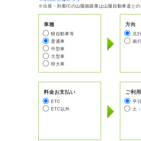
※出発・到着ICの山陽姫路東は山陽自動車道と
車種
方向
軽自動車等
北
普通車
南
中型車
大型車
特大車
料金お支払い
ご利
ETC
平
ETC以外
土・