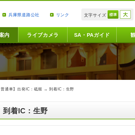
兵庫県道路公社
リンク
文字サイズ
案内
ライブカメラ
SA・PAガイド
【普通車】出発IC：砥堀 → 到着IC：生野
 到着IC：生野