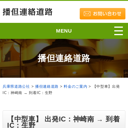
MENU
播但連絡道路
兵庫県道路公社
>
播但連絡道路
>
料金のご案内
>
【中型車】出発
IC：神崎南 → 到着IC：生野
【中型車】 出発IC：神崎南 → 到着
IC：生野