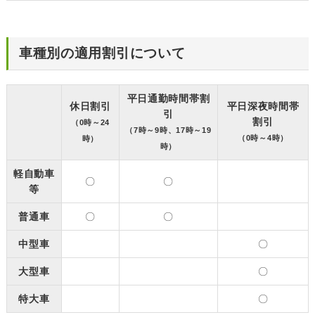
車種別の適用割引について
平日通勤時間帯割
休日割引
平日深夜時間帯
引
割引
（0時～24
（7時～9時、17時～19
（0時～4時）
時）
時）
軽自動車
〇
〇
等
普通車
〇
〇
中型車
〇
大型車
〇
特大車
〇