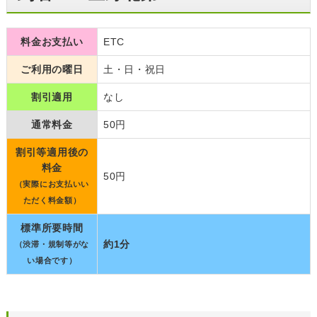
料金お支払い
ETC
ご利用の曜日
土・日・祝日
割引適用
なし
通常料金
50円
割引等適用後の
料金
50円
（実際にお支払いい
ただく料金額）
標準所要時間
約1分
（渋滞・規制等がな
い場合です）