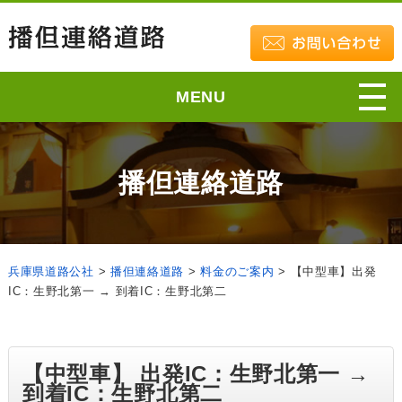
MENU
播但連絡道路
兵庫県道路公社
>
播但連絡道路
>
料金のご案内
>
【中型車】出発
IC：生野北第一 → 到着IC：生野北第二
【中型車】 出発IC：生野北第一 →
到着IC：生野北第二