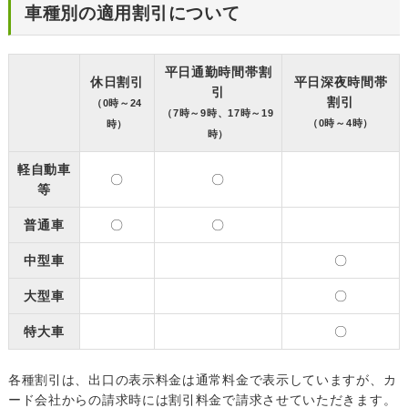
車種別の適用割引について
平日通勤時間帯割
休日割引
平日深夜時間帯
引
割引
（0時～24
（7時～9時、17時～19
（0時～4時）
時）
時）
軽自動車
〇
〇
等
普通車
〇
〇
中型車
〇
大型車
〇
特大車
〇
各種割引は、出口の表示料金は通常料金で表示していますが、カ
ード会社からの請求時には割引料金で請求させていただきます。