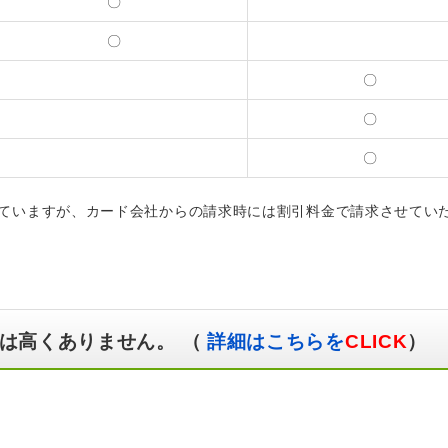
〇
〇
〇
〇
〇
ていますが、カード会社からの請求時には割引料金で請求させてい
は高くありません。 （
詳細はこちらを
CLICK
）