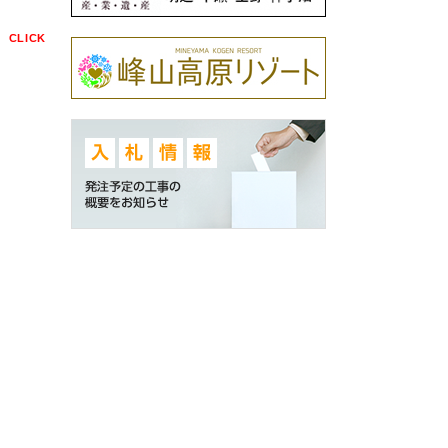
点
CLICK