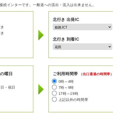
の接続インターです。一般道への流出・流入は出来ません。
北行き 出発IC
行き
行き
北行き 到着IC
用の曜日
ご利用時間帯
（出口通過の時間帯
日
0時～4時
日・祝日
7時～9時
17時～19時
上記以外の時間帯