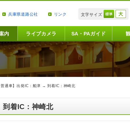
兵庫県道路公社
リンク
文字サイズ
案内
ライブカメラ
SA・PAガイド
【普通車】出発IC：船津 → 到着IC：神崎北
 到着IC：神崎北