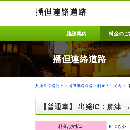
路線案内
料金のご
播但連絡道路
兵庫県道路公社
>
播但連絡道路
>
料金のご案内
>
【普通車】 出発IC：船津 →
料金お支払い
ETC以外