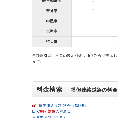
軽自動車等
〇
普通車
〇
中型車
大型車
特大車
各種割引は、出口の表示料金は通常料金で表示し
ます。
料金検索
播但連絡道路の料金
播但連絡道路 料金（58KB）
ETC
割引対象
の注意点
※車両区分はこちら