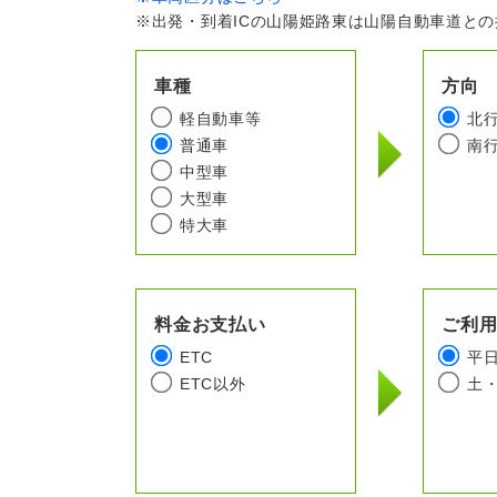
※出発・到着ICの山陽姫路東は山陽自動車道と
車種
方向
軽自動車等
北
普通車
南
中型車
大型車
特大車
料金お支払い
ご利
ETC
平
ETC以外
土・