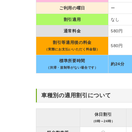
ご利用の曜日
ー
割引適用
なし
通常料金
580円
割引等適用後の料金
580円
（実際にお支払いいただく料金額）
標準所要時間
約24分
（渋滞・規制等がない場合です）
車種別の適用割引について
休日割引
（0時～24時）