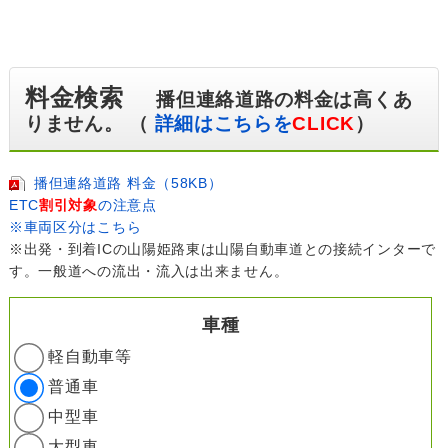
料金検索
播但連絡道路の料金は高くあ
りません。 （
詳細はこちらを
CLICK
）
播但連絡道路 料金（58KB）
ETC
割引対象
の注意点
※車両区分はこちら
※出発・到着ICの山陽姫路東は山陽自動車道との接続インターで
す。一般道への流出・流入は出来ません。
車種
軽自動車等
普通車
中型車
大型車