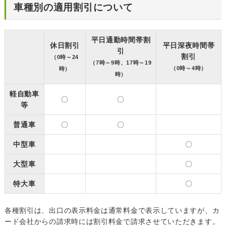
車種別の適用割引について
平日通勤時間帯割
休日割引
平日深夜時間帯
引
割引
（0時～24
（7時～9時、17時～19
（0時～4時）
時）
時）
軽自動車
〇
〇
等
普通車
〇
〇
中型車
〇
大型車
〇
特大車
〇
各種割引は、出口の表示料金は通常料金で表示していますが、カ
ード会社からの請求時には割引料金で請求させていただきます。