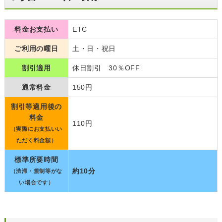
料金お支払い
ETC
ご利用の曜日
土・日・祝日
割引適用
休日割引 30％OFF
通常料金
150円
割引等適用後の
料金
110円
（実際にお支払いい
ただく料金額）
標準所要時間
約10分
（渋滞・規制等がな
い場合です）