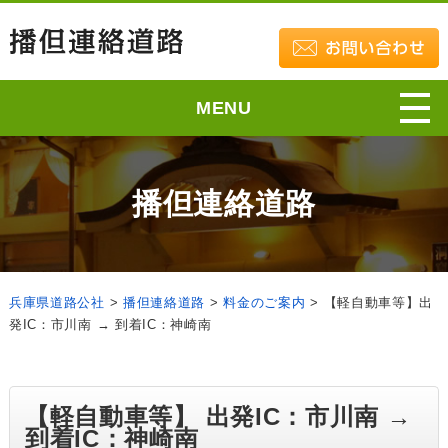
MENU
播但連絡道路
兵庫県道路公社
>
播但連絡道路
>
料金のご案内
>
【軽自動車等】出
発IC：市川南 → 到着IC：神崎南
【軽自動車等】 出発IC：市川南 →
到着IC：神崎南