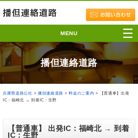
MENU
播但連絡道路
兵庫県道路公社
>
播但連絡道路
>
料金のご案内
>
【普通車】出発
IC：福崎北 → 到着IC：生野
【普通車】 出発IC：福崎北 → 到着
IC：生野