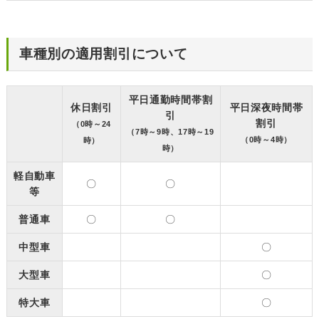
車種別の適用割引について
平日通勤時間帯割
休日割引
平日深夜時間帯
引
割引
（0時～24
（7時～9時、17時～19
（0時～4時）
時）
時）
軽自動車
〇
〇
等
普通車
〇
〇
中型車
〇
大型車
〇
特大車
〇