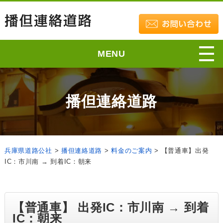
MENU
播但連絡道路
兵庫県道路公社
>
播但連絡道路
>
料金のご案内
>
【普通車】出発
IC：市川南 → 到着IC：朝来
【普通車】 出発IC：市川南 → 到着
IC：朝来