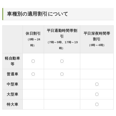
車種別の適用割引について
平日通勤時間帯割
休日割引
平日深夜時間帯
引
割引
（0時～24
（7時～9時、17時～19
（0時～4時）
時）
時）
軽自動車
〇
〇
等
普通車
〇
〇
中型車
〇
大型車
〇
特大車
〇