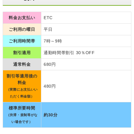
料金お支払い
ETC
ご利用の曜日
平日
ご利用時間帯
7時～9時
割引適用
通勤時間帯割引 30％OFF
通常料金
680円
割引等適用後の
料金
480円
（実際にお支払いい
ただく料金額）
標準所要時間
約30分
（渋滞・規制等がな
い場合です）