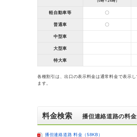
（0時～24時）
軽自動車等
〇
普通車
〇
中型車
大型車
特大車
各種割引は、出口の表示料金は通常料金で表示し
ます。
料金検索
播但連絡道路の料金
播但連絡道路 料金（58KB）