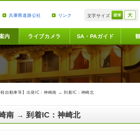
兵庫県道路公社
リンク
文字サイズ
案内
ライブカメラ
SA・PAガイド
【軽自動車等】出発IC：神崎南 → 到着IC：神崎北
崎南 → 到着IC：神崎北