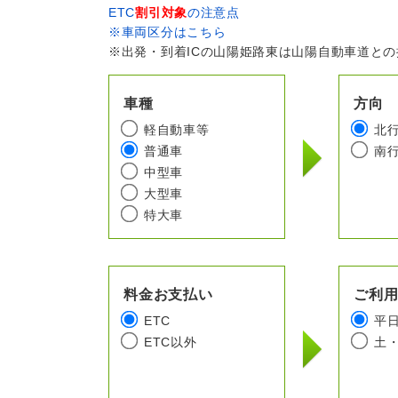
ETC
割引対象
の注意点
※車両区分はこちら
※出発・到着ICの山陽姫路東は山陽自動車道と
車種
方向
軽自動車等
北
普通車
南
中型車
大型車
特大車
料金お支払い
ご利
ETC
平
ETC以外
土・