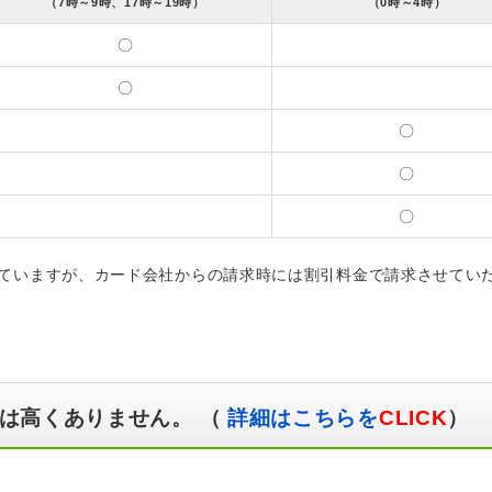
（7時～9時、17時～19時）
（0時～4時）
〇
〇
〇
〇
〇
ていますが、カード会社からの請求時には割引料金で請求させてい
は高くありません。 （
詳細はこちらを
CLICK
）