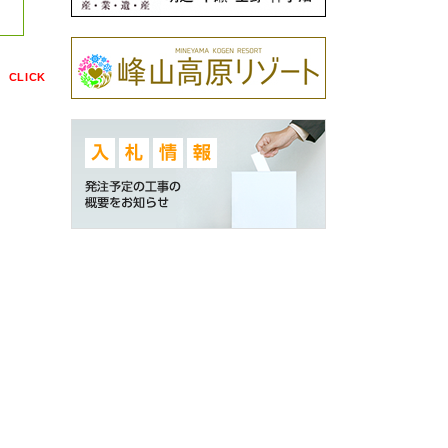
点
CLICK