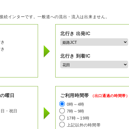
の接続インターです。一般道への流出・流入は出来ません。
北行き 出発IC
行き
行き
北行き 到着IC
用の曜日
ご利用時間帯
（出口通過の時間帯
日
0時～4時
日・祝日
7時～9時
17時～19時
上記以外の時間帯