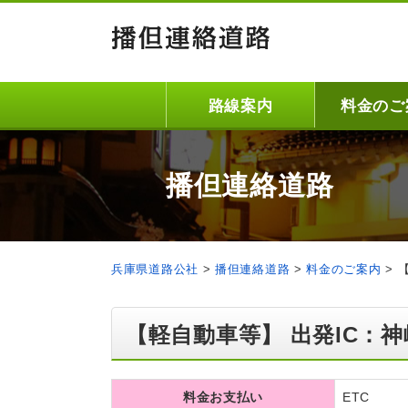
路線案内
料金のご
播但連絡道路
兵庫県道路公社
>
播但連絡道路
>
料金のご案内
>
【軽自動車等】 出発IC：神
料金お支払い
ETC