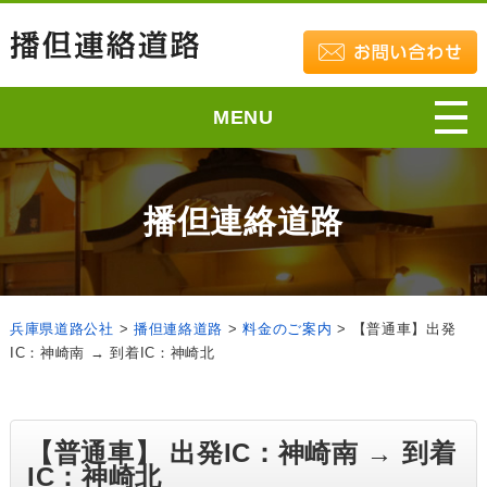
MENU
播但連絡道路
兵庫県道路公社
>
播但連絡道路
>
料金のご案内
>
【普通車】出発
IC：神崎南 → 到着IC：神崎北
【普通車】 出発IC：神崎南 → 到着
IC：神崎北