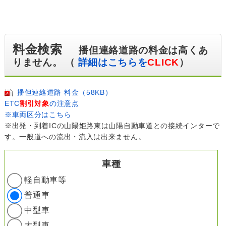
料金検索
播但連絡道路の料金は高くあ
りません。 （
詳細はこちらを
CLICK
）
播但連絡道路 料金（58KB）
ETC
割引対象
の注意点
※車両区分はこちら
※出発・到着ICの山陽姫路東は山陽自動車道との接続インターで
す。一般道への流出・流入は出来ません。
車種
軽自動車等
普通車
中型車
大型車