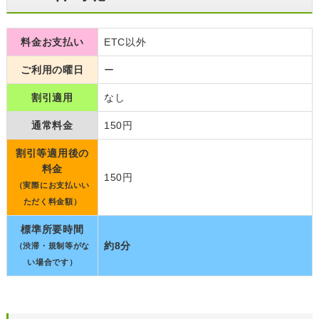
料金お支払い
ETC以外
ご利用の曜日
ー
割引適用
なし
通常料金
150円
割引等適用後の
料金
150円
（実際にお支払いい
ただく料金額）
標準所要時間
約8分
（渋滞・規制等がな
い場合です）