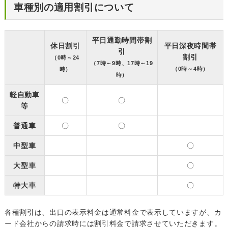
車種別の適用割引について
平日通勤時間帯割
休日割引
平日深夜時間帯
引
割引
（0時～24
（7時～9時、17時～19
（0時～4時）
時）
時）
軽自動車
〇
〇
等
普通車
〇
〇
中型車
〇
大型車
〇
特大車
〇
各種割引は、出口の表示料金は通常料金で表示していますが、カ
ード会社からの請求時には割引料金で請求させていただきます。