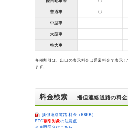
軽自動車等
〇
普通車
〇
中型車
大型車
特大車
各種割引は、出口の表示料金は通常料金で表示し
ます。
料金検索
播但連絡道路の料金
播但連絡道路 料金（58KB）
ETC
割引対象
の注意点
※車両区分はこちら