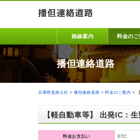
路線案内
料金のご
播但連絡道路
兵庫県道路公社
>
播但連絡道路
>
料金のご案内
>
【軽自動車等】 出発IC：生
料金お支払い
ETC