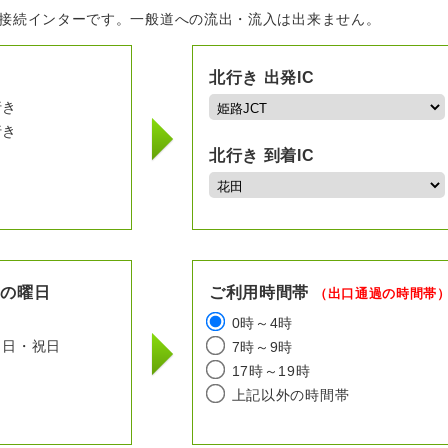
の接続インターです。一般道への流出・流入は出来ません。
北行き 出発IC
行き
行き
北行き 到着IC
用の曜日
ご利用時間帯
（出口通過の時間帯
日
0時～4時
日・祝日
7時～9時
17時～19時
上記以外の時間帯