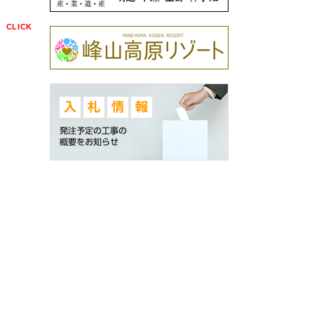
点
CLICK