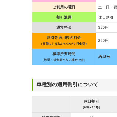
ご利用の曜日
土・日・
割引適用
休日割引 
通常料金
320円
割引等適用後の料金
220円
（実際にお支払いいただく料金額）
標準所要時間
約18分
（渋滞・規制等がない場合です）
車種別の適用割引について
休日割引
（0時～24時）