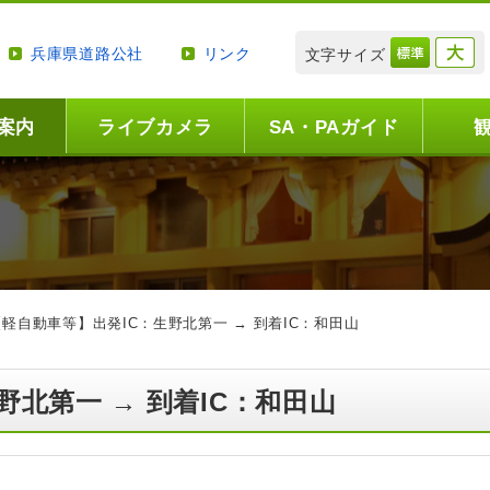
兵庫県道路公社
リンク
文字サイズ
案内
ライブカメラ
SA・PAガイド
【軽自動車等】出発IC：生野北第一 → 到着IC：和田山
野北第一 → 到着IC：和田山