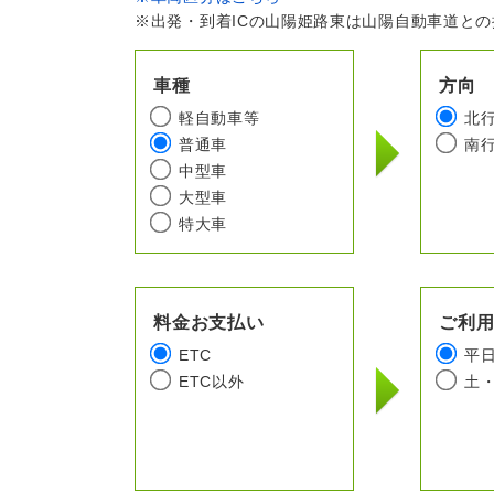
※出発・到着ICの山陽姫路東は山陽自動車道と
車種
方向
軽自動車等
北
普通車
南
中型車
大型車
特大車
料金お支払い
ご利
ETC
平
ETC以外
土・