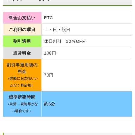
料金お支払い
ETC
ご利用の曜日
土・日・祝日
割引適用
休日割引 30％OFF
通常料金
100円
割引等適用後の
料金
70円
（実際にお支払いい
ただく料金額）
標準所要時間
約6分
（渋滞・規制等がな
い場合です）