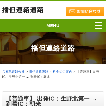
MENU
播但連絡道路
兵庫県道路公社
>
播但連絡道路
>
料金のご案内
>
【普通車】出発
IC：生野北第一 → 到着IC：朝来
【普通車】 出発IC：生野北第一 →
到着IC：朝来