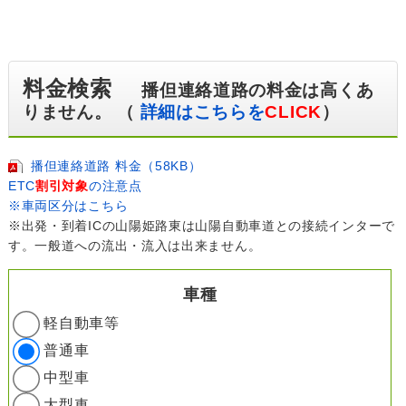
料金検索
播但連絡道路の料金は高くあ
りません。 （
詳細はこちらを
CLICK
）
播但連絡道路 料金（58KB）
ETC
割引対象
の注意点
※車両区分はこちら
※出発・到着ICの山陽姫路東は山陽自動車道との接続インターで
す。一般道への流出・流入は出来ません。
車種
軽自動車等
普通車
中型車
大型車