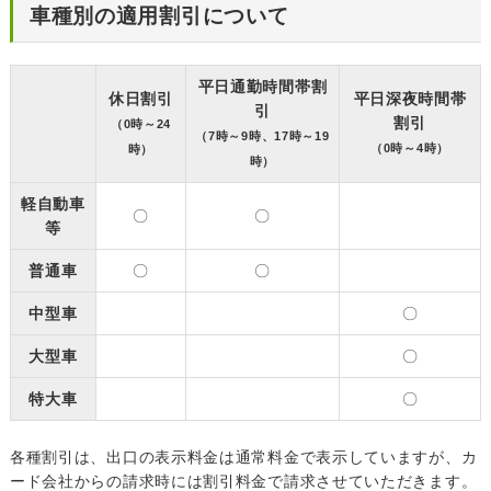
車種別の適用割引について
平日通勤時間帯割
休日割引
平日深夜時間帯
引
割引
（0時～24
（7時～9時、17時～19
（0時～4時）
時）
時）
軽自動車
〇
〇
等
普通車
〇
〇
中型車
〇
大型車
〇
特大車
〇
各種割引は、出口の表示料金は通常料金で表示していますが、カ
ード会社からの請求時には割引料金で請求させていただきます。