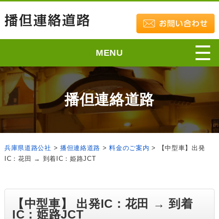
MENU
播但連絡道路
兵庫県道路公社
>
播但連絡道路
>
料金のご案内
>
【中型車】出発
IC：花田 → 到着IC：姫路JCT
【中型車】 出発IC：花田 → 到着
IC：姫路JCT