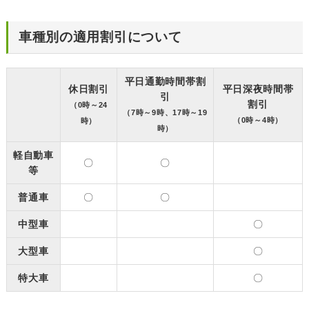
車種別の適用割引について
平日通勤時間帯割
休日割引
平日深夜時間帯
引
割引
（0時～24
（7時～9時、17時～19
（0時～4時）
時）
時）
軽自動車
〇
〇
等
普通車
〇
〇
中型車
〇
大型車
〇
特大車
〇