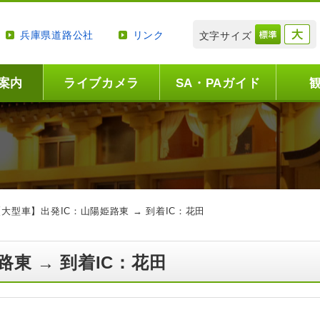
兵庫県道路公社
リンク
文字サイズ
案内
ライブカメラ
SA・PAガイド
【大型車】出発IC：山陽姫路東 → 到着IC：花田
路東 → 到着IC：花田