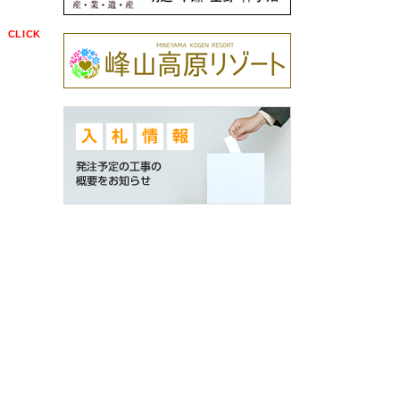
点
CLICK