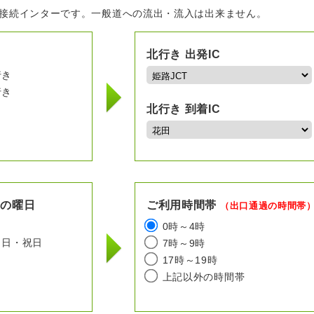
の接続インターです。一般道への流出・流入は出来ません。
北行き 出発IC
行き
行き
北行き 到着IC
用の曜日
ご利用時間帯
（出口通過の時間帯
日
0時～4時
日・祝日
7時～9時
17時～19時
上記以外の時間帯