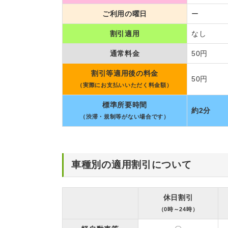
ご利用の曜日
ー
割引適用
なし
通常料金
50円
割引等適用後の料金
50円
（実際にお支払いいただく料金額）
標準所要時間
約2分
（渋滞・規制等がない場合です）
車種別の適用割引について
休日割引
（0時～24時）