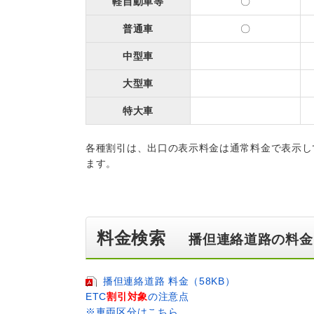
軽自動車等
〇
普通車
〇
中型車
大型車
特大車
各種割引は、出口の表示料金は通常料金で表示し
ます。
料金検索
播但連絡道路の料金
播但連絡道路 料金（58KB）
ETC
割引対象
の注意点
※車両区分はこちら