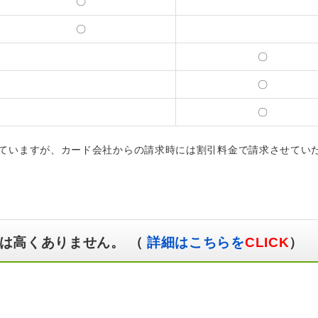
〇
〇
〇
〇
〇
ていますが、カード会社からの請求時には割引料金で請求させてい
は高くありません。 （
詳細はこちらを
CLICK
）