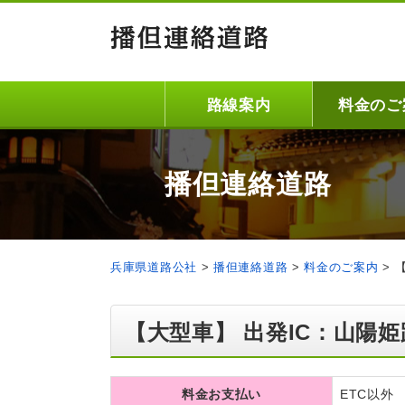
路線案内
料金のご
播但連絡道路
兵庫県道路公社
>
播但連絡道路
>
料金のご案内
>
【大型車】 出発IC：山陽姫
料金お支払い
ETC以外