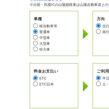
※出発・到着ICの山陽姫路東は山陽自動車道と
車種
方向
軽自動車等
北
普通車
南
中型車
大型車
特大車
料金お支払い
ご利
ETC
平
ETC以外
土・