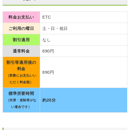
料金お支払い
ETC
ご利用の曜日
土・日・祝日
割引適用
なし
通常料金
890円
割引等適用後の
料金
890円
（実際にお支払いい
ただく料金額）
標準所要時間
約20分
（渋滞・規制等がな
い場合です）