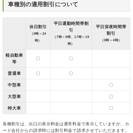
車種別の適用割引について
平日通勤時間帯割
休日割引
平日深夜時間帯
引
割引
（0時～24
（7時～9時、17時～19
（0時～4時）
時）
時）
軽自動車
〇
〇
等
普通車
〇
〇
中型車
〇
大型車
〇
特大車
〇
各種割引は、出口の表示料金は通常料金で表示していますが、カ
ード会社からの請求時には割引料金で請求させていただきます。