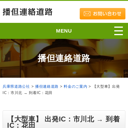
MENU
播但連絡道路
兵庫県道路公社
>
播但連絡道路
>
料金のご案内
>
【大型車】出発
IC：市川北 → 到着IC：花田
【大型車】 出発IC：市川北 → 到着
IC：花田