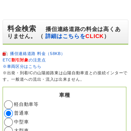
料金検索
播但連絡道路の料金は高くあ
りません。 （
詳細はこちらを
CLICK
）
播但連絡道路 料金（58KB）
ETC
割引対象
の注意点
※車両区分はこちら
※出発・到着ICの山陽姫路東は山陽自動車道との接続インターで
す。一般道への流出・流入は出来ません。
車種
軽自動車等
普通車
中型車
大型車