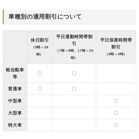
車種別の適用割引について
平日通勤時間帯割
休日割引
平日深夜時間帯
引
割引
（0時～24
（7時～9時、17時～19
（0時～4時）
時）
時）
軽自動車
〇
〇
等
普通車
〇
〇
中型車
〇
大型車
〇
特大車
〇