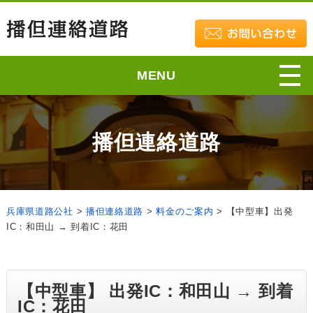
MENU
播但連絡道路
兵庫県道路公社
>
播但連絡道路
>
料金のご案内
>
【中型車】出発
IC：和田山 → 到着IC：花田
【中型車】 出発IC：和田山 → 到着
IC：花田