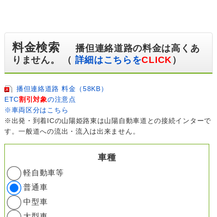
料金検索
播但連絡道路の料金は高くあ
りません。 （
詳細はこちらを
CLICK
）
播但連絡道路 料金（58KB）
ETC
割引対象
の注意点
※車両区分はこちら
※出発・到着ICの山陽姫路東は山陽自動車道との接続インターで
す。一般道への流出・流入は出来ません。
車種
軽自動車等
普通車
中型車
大型車