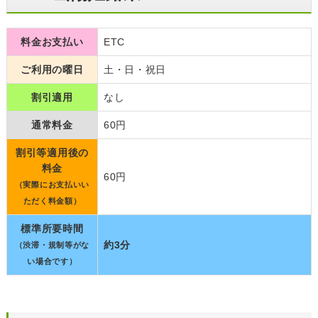
料金お支払い
ETC
ご利用の曜日
土・日・祝日
割引適用
なし
通常料金
60円
割引等適用後の
料金
60円
（実際にお支払いい
ただく料金額）
標準所要時間
約3分
（渋滞・規制等がな
い場合です）