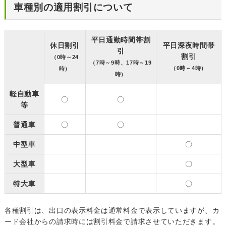
車種別の適用割引について
平日通勤時間帯割
休日割引
平日深夜時間帯
引
割引
（0時～24
（7時～9時、17時～19
（0時～4時）
時）
時）
軽自動車
〇
〇
等
普通車
〇
〇
中型車
〇
大型車
〇
特大車
〇
各種割引は、出口の表示料金は通常料金で表示していますが、カ
ード会社からの請求時には割引料金で請求させていただきます。