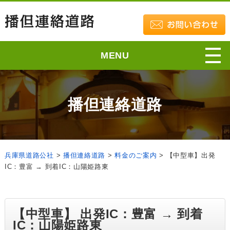
MENU
播但連絡道路
兵庫県道路公社
>
播但連絡道路
>
料金のご案内
>
【中型車】出発
IC：豊富 → 到着IC：山陽姫路東
【中型車】 出発IC：豊富 → 到着
IC：山陽姫路東