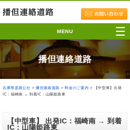
MENU
播但連絡道路
兵庫県道路公社
>
播但連絡道路
>
料金のご案内
>
【中型車】出発
IC：福崎南 → 到着IC：山陽姫路東
【中型車】 出発IC：福崎南 → 到着
IC：山陽姫路東