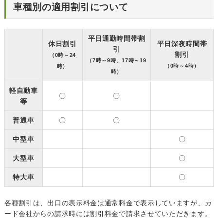
車種別の適用割引について
平日通勤時間帯割
休日割引
平日深夜時間帯
引
割引
（0時～24
（7時～9時、17時～19
（0時～4時）
時）
時）
軽自動車
〇
〇
等
普通車
〇
〇
中型車
〇
大型車
〇
特大車
〇
各種割引は、出口の表示料金は通常料金で表示していますが、カ
ード会社からの請求時には割引料金で請求させていただきます。