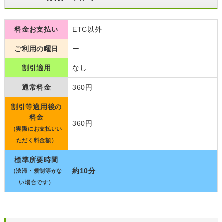
料金お支払い
ETC以外
ご利用の曜日
ー
割引適用
なし
通常料金
360円
割引等適用後の
料金
360円
（実際にお支払いい
ただく料金額）
標準所要時間
約10分
（渋滞・規制等がな
い場合です）