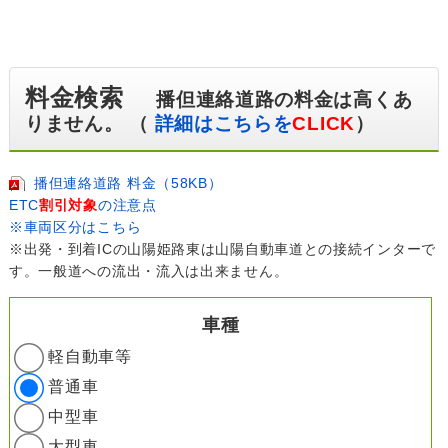
料金検索
播但連絡道路の料金は高くあ
りません。 （
詳細はこちらを
CLICK
）
播但連絡道路 料金（58KB）
ETC
割引対象
の注意点
※車両区分はこちら
※出発・到着ICの山陽姫路東は山陽自動車道との接続インターで
す。一般道への流出・流入は出来ません。
車種
軽自動車等
普通車
中型車
大型車