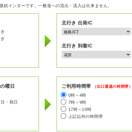
の接続インターです。一般道への流出・流入は出来ません。
北行き 出発IC
行き
行き
北行き 到着IC
用の曜日
ご利用時間帯
（出口通過の時間帯
日
0時～4時
日・祝日
7時～9時
17時～19時
上記以外の時間帯