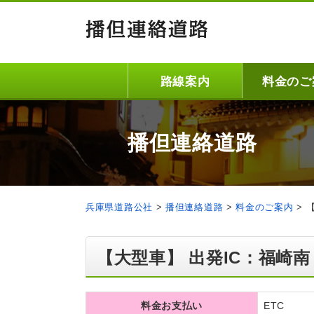
路線案内
料金のご
播但連絡道路
兵庫県道路公社
>
播但連絡道路
>
料金のご案内
>
【大型車】 出発IC：福崎南
料金お支払い
ETC