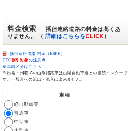
料金検索
播但連絡道路の料金は高くあ
りません。 （
詳細はこちらを
CLICK
）
播但連絡道路 料金（58KB）
ETC
割引対象
の注意点
※車両区分はこちら
※出発・到着ICの山陽姫路東は山陽自動車道との接続インターで
す。一般道への流出・流入は出来ません。
車種
軽自動車等
普通車
中型車
大型車