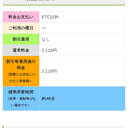
料金お支払い
ETC以外
ご利用の曜日
ー
割引適用
なし
通常料金
2,120円
割引等適用後の
料金
2,120円
（実際にお支払いい
ただく料金額）
標準所要時間
約48分
（渋滞・規制等がな
い場合です）