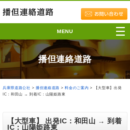
MENU
播但連絡道路
兵庫県道路公社
>
播但連絡道路
>
料金のご案内
>
【大型車】出発
IC：和田山 → 到着IC：山陽姫路東
【大型車】 出発IC：和田山 → 到着
IC：山陽姫路東