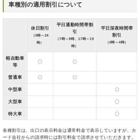
車種別の適用割引について
平日通勤時間帯割
休日割引
平日深夜時間帯
引
割引
（0時～24
（7時～9時、17時～19
（0時～4時）
時）
時）
軽自動車
〇
〇
等
普通車
〇
〇
中型車
〇
大型車
〇
特大車
〇
各種割引は、出口の表示料金は通常料金で表示していますが、カ
ード会社からの請求時には割引料金で請求させていただきます。