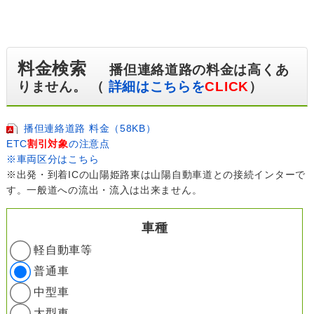
料金検索
播但連絡道路の料金は高くあ
りません。 （
詳細はこちらを
CLICK
）
播但連絡道路 料金（58KB）
ETC
割引対象
の注意点
※車両区分はこちら
※出発・到着ICの山陽姫路東は山陽自動車道との接続インターで
す。一般道への流出・流入は出来ません。
車種
軽自動車等
普通車
中型車
大型車