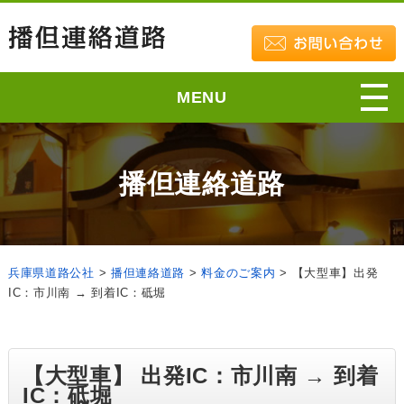
MENU
播但連絡道路
兵庫県道路公社
>
播但連絡道路
>
料金のご案内
>
【大型車】出発
IC：市川南 → 到着IC：砥堀
【大型車】 出発IC：市川南 → 到着
IC：砥堀