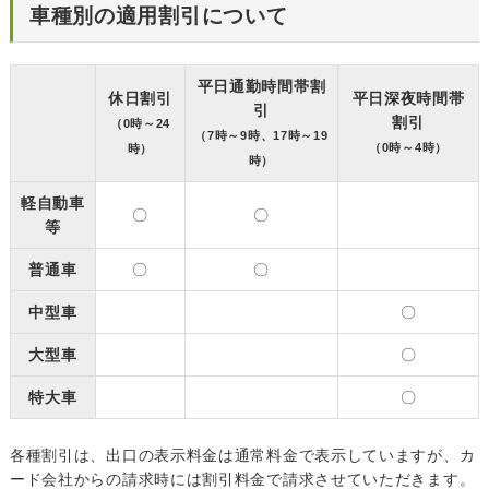
車種別の適用割引について
平日通勤時間帯割
休日割引
平日深夜時間帯
引
割引
（0時～24
（7時～9時、17時～19
（0時～4時）
時）
時）
軽自動車
〇
〇
等
普通車
〇
〇
中型車
〇
大型車
〇
特大車
〇
各種割引は、出口の表示料金は通常料金で表示していますが、カ
ード会社からの請求時には割引料金で請求させていただきます。