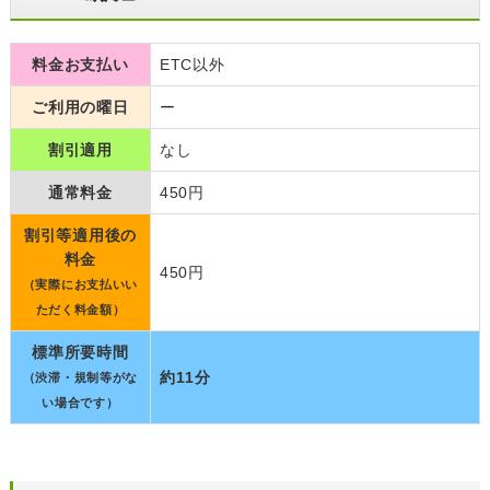
料金お支払い
ETC以外
ご利用の曜日
ー
割引適用
なし
通常料金
450円
割引等適用後の
料金
450円
（実際にお支払いい
ただく料金額）
標準所要時間
約11分
（渋滞・規制等がな
い場合です）