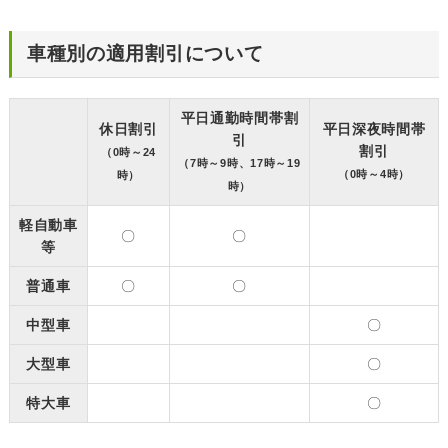
車種別の適用割引について
平日通勤時間帯割
休日割引
平日深夜時間帯
引
割引
（0時～24
（7時～9時、17時～19
（0時～4時）
時）
時）
軽自動車
〇
〇
等
普通車
〇
〇
中型車
〇
大型車
〇
特大車
〇