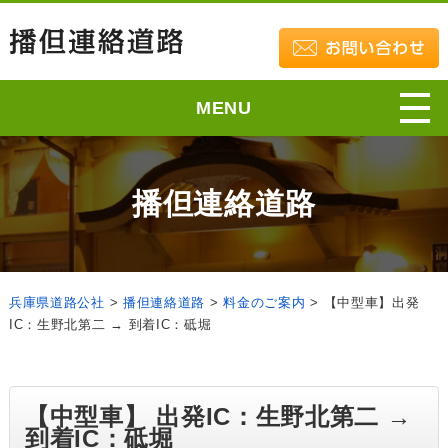
MENU
播但連絡道路
兵庫県道路公社
>
播但連絡道路
>
料金のご案内
>
【中型車】出発
IC：生野北第二 → 到着IC：砥堀
【中型車】 出発IC：生野北第二 →
到着IC：砥堀