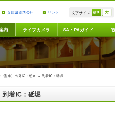
兵庫県道路公社
リンク
文字サイズ
案内
ライブカメラ
SA・PAガイド
【中型車】出発IC：朝来 → 到着IC：砥堀
 到着IC：砥堀