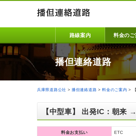
路線案内
料金のご
播但連絡道路
兵庫県道路公社
>
播但連絡道路
>
料金のご案内
>
【中型車】 出発IC：朝来 →
料金お支払い
ETC