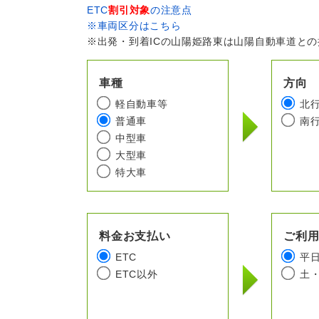
ETC
割引対象
の注意点
※車両区分はこちら
※出発・到着ICの山陽姫路東は山陽自動車道と
車種
方向
軽自動車等
北
普通車
南
中型車
大型車
特大車
料金お支払い
ご利
ETC
平
ETC以外
土・