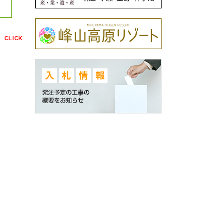
点
CLICK