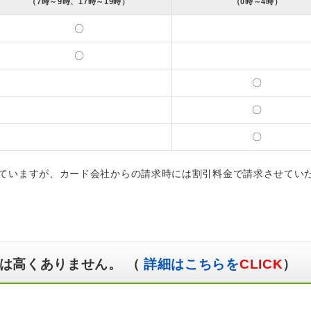
（7時～9時、17時～19時）
（0時～4時）
〇
〇
〇
〇
〇
ていますが、カード会社からの請求時には割引料金で請求させてい
は高くありません。 （
詳細はこちらを
CLICK
）