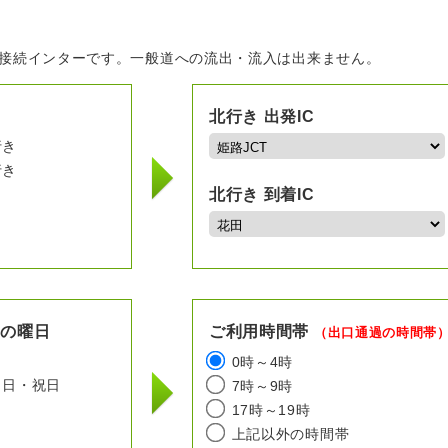
の接続インターです。一般道への流出・流入は出来ません。
北行き 出発IC
行き
行き
北行き 到着IC
用の曜日
ご利用時間帯
（出口通過の時間帯
日
0時～4時
日・祝日
7時～9時
17時～19時
上記以外の時間帯