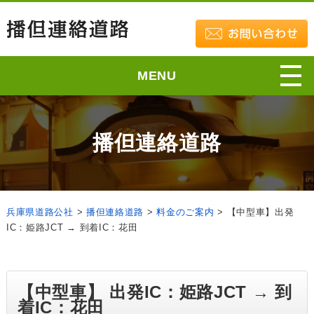
MENU
播但連絡道路
兵庫県道路公社
>
播但連絡道路
>
料金のご案内
>
【中型車】出発
IC：姫路JCT → 到着IC：花田
【中型車】 出発IC：姫路JCT → 到
着IC：花田