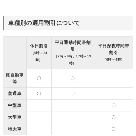
車種別の適用割引について
平日通勤時間帯割
休日割引
平日深夜時間帯
引
割引
（0時～24
（7時～9時、17時～19
（0時～4時）
時）
時）
軽自動車
〇
〇
等
普通車
〇
〇
中型車
〇
大型車
〇
特大車
〇