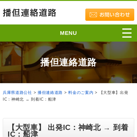
MENU
播但連絡道路
兵庫県道路公社
>
播但連絡道路
>
料金のご案内
>
【大型車】出発
IC：神崎北 → 到着IC：船津
【大型車】 出発IC：神崎北 → 到着
IC：船津