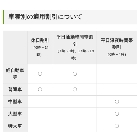
車種別の適用割引について
平日通勤時間帯割
休日割引
平日深夜時間帯
引
割引
（0時～24
（7時～9時、17時～19
（0時～4時）
時）
時）
軽自動車
〇
〇
等
普通車
〇
〇
中型車
〇
大型車
〇
特大車
〇