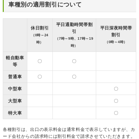
車種別の適用割引について
平日通勤時間帯割
休日割引
平日深夜時間帯
引
割引
（0時～24
（7時～9時、17時～19
（0時～4時）
時）
時）
軽自動車
〇
〇
等
普通車
〇
〇
中型車
〇
大型車
〇
特大車
〇
各種割引は、出口の表示料金は通常料金で表示していますが、カ
ード会社からの請求時には割引料金で請求させていただきます。