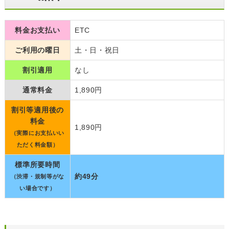
料金お支払い
ETC
ご利用の曜日
土・日・祝日
割引適用
なし
通常料金
1,890円
割引等適用後の
料金
1,890円
（実際にお支払いい
ただく料金額）
標準所要時間
約49分
（渋滞・規制等がな
い場合です）