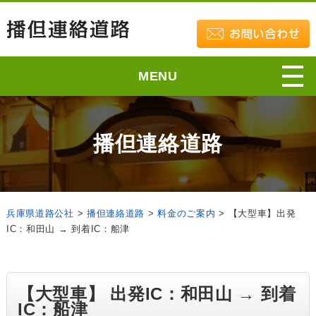
MENU
播但連絡道路
兵庫県道路公社
>
播但連絡道路
>
料金のご案内
>
【大型車】出発
IC：和田山 → 到着IC：船津
【大型車】 出発IC：和田山 → 到着
IC：船津