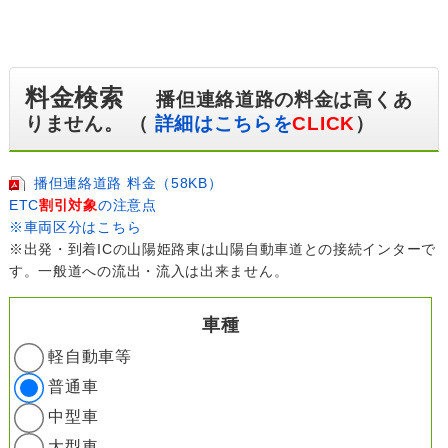
料金検索
播但連絡道路の料金は高くあ
りません。 （
詳細はこちらを
CLICK
）
播但連絡道路 料金（58KB）
ETC
割引対象
の注意点
※車両区分はこちら
※出発・到着ICの山陽姫路東は山陽自動車道との接続インターで
す。一般道への流出・流入は出来ません。
車種
軽自動車等
普通車
中型車
大型車