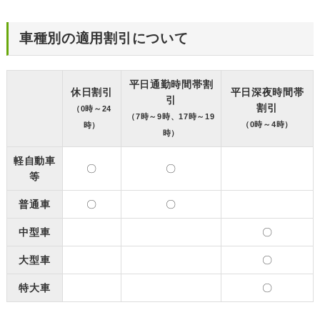
車種別の適用割引について
平日通勤時間帯割
休日割引
平日深夜時間帯
引
割引
（0時～24
（7時～9時、17時～19
（0時～4時）
時）
時）
軽自動車
〇
〇
等
普通車
〇
〇
中型車
〇
大型車
〇
特大車
〇