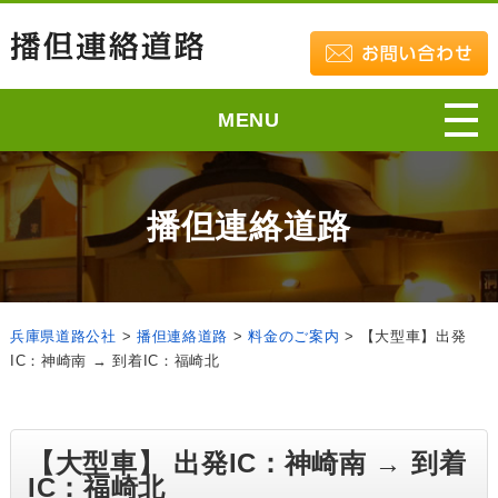
MENU
播但連絡道路
兵庫県道路公社
>
播但連絡道路
>
料金のご案内
>
【大型車】出発
IC：神崎南 → 到着IC：福崎北
【大型車】 出発IC：神崎南 → 到着
IC：福崎北