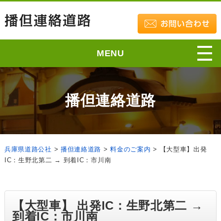
MENU
播但連絡道路
兵庫県道路公社
>
播但連絡道路
>
料金のご案内
>
【大型車】出発
IC：生野北第二 → 到着IC：市川南
【大型車】 出発IC：生野北第二 →
到着IC：市川南