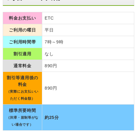
料金お支払い
ETC
ご利用の曜日
平日
ご利用時間帯
7時～9時
割引適用
なし
通常料金
890円
割引等適用後の
料金
890円
（実際にお支払いい
ただく料金額）
標準所要時間
約25分
（渋滞・規制等がな
い場合です）