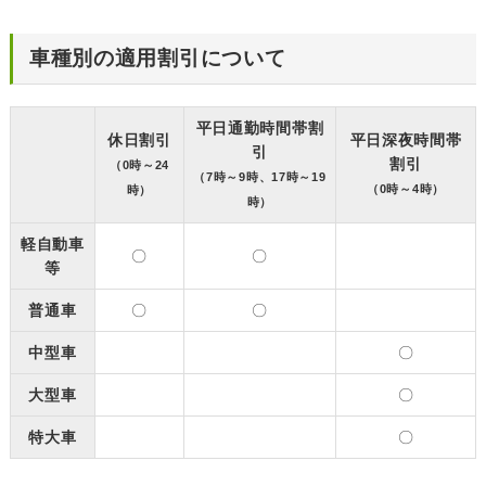
車種別の適用割引について
平日通勤時間帯割
休日割引
平日深夜時間帯
引
割引
（0時～24
（7時～9時、17時～19
（0時～4時）
時）
時）
軽自動車
〇
〇
等
普通車
〇
〇
中型車
〇
大型車
〇
特大車
〇